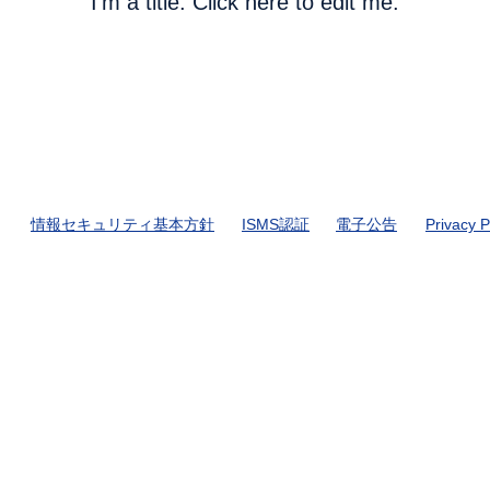
I'm a title. ​Click here to edit me.
​情報セキュリティ基本方針
ISMS認証
電子公告
Privacy P