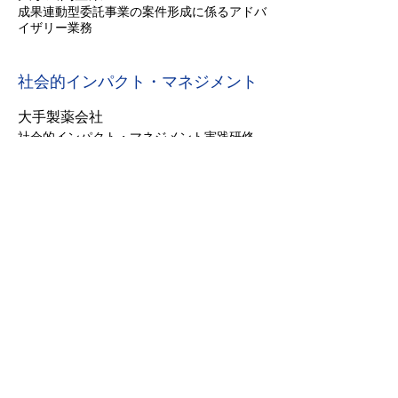
成果連動型委託事業の案件形成に係るアドバ
イザリー業務
社会的インパクト・マネジメント
大手製薬会社
社会的インパクト・マネジメント実践研修
大手通信会社
認知症予防事業に関する社会的インパクトマ
ネジメント実施支援
大手通信会社
AIを活用した認知症予防事業に関する社会的
インパクトマネジメント支援
大手通信会社
介護事業に関する社会的インパクトマネジメ
ント支援
大手民間企業