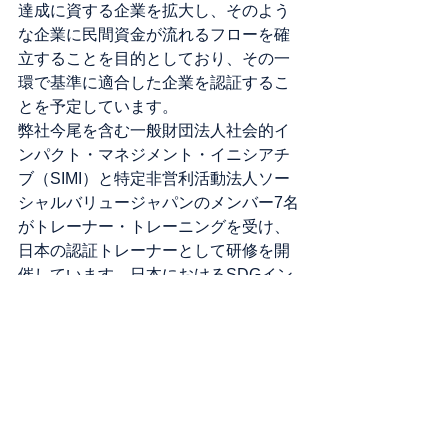
達成に資する企業を拡大し、そのよう
な企業に民間資金が流れるフローを確
立することを目的としており、その一
環で基準に適合した企業を認証するこ
とを予定しています。
弊社今尾を含む一般財団法人社会的イ
ンパクト・マネジメント・イニシアチ
ブ（SIMI）と特定非営利活動法人ソー
シャルバリュージャパンのメンバー7名
がトレーナー・トレーニングを受け、
日本の認証トレーナーとして研修を開
催しています。日本におけるSDGイン
パクト基準研修は、これまでみずほフ
ィナンシャルグループ様、日本経済団
体連合会様、キヤノンマーケティング
ジャパン様の各社で実施をしており、
大変ご好評をいただいています。
お知らせ