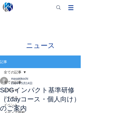
ニュース
記事
全ての記事
masakikochi
全ての記事
2024年5月14日
SDGインパクト基準研修
お知らせ
（1dayコース・個人向け）
リリース
イベント
のご案内
メディア掲載