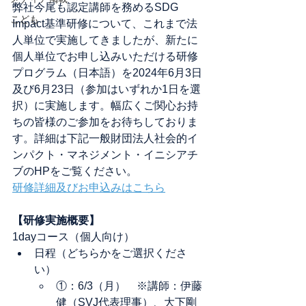
弊社今尾も認定講師を務めるSDG 
こども
Impact基準研修について、これまで法
人単位で実施してきましたが、新たに
個人単位でお申し込みいただける研修
プログラム（日本語）を2024年6月3日
及び6月23日（参加はいずれか1日を選
択）に実施します。幅広くご関心お持
ちの皆様のご参加をお待ちしておりま
す。詳細は下記一般財団法人社会的イ
ンパクト・マネジメント・イニシアチ
ブのHPをご覧ください。
研修詳細及びお申込みはこちら
【研修実施概要】
1dayコース（個人向け）
日程（どちらかをご選択くださ
い）
①：6/3（月）　※講師：伊藤
健（SVJ代表理事）、大下剛