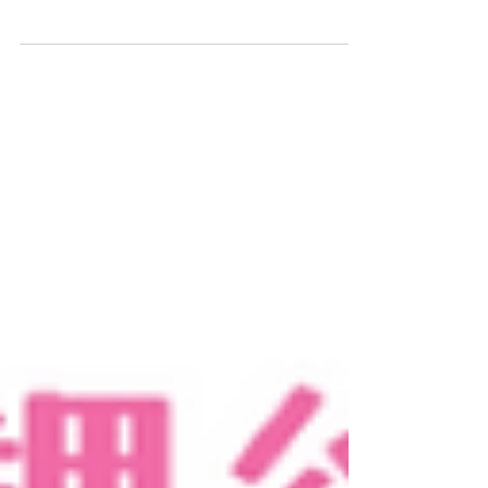
育成ネットワークゼミ」が実施され、参加者募集
が始まりました。 本ゼミは、行政・民間・住民が
肩書きを脱いでフラットに交わり、読谷村の歴史
や文化、自然を土台に学び合いながら、20年後の
読谷の未来をともに描く共創プログラムです。
2025年度に読谷村商工会員限定で試行版を実施し
たところ、参加者から「地域とのつながりを考え
るようになった」「異業種の仲間とつながり、視
野が広がった」といった声が寄せられ、その手応
えを受けて今年度から本格実施へと発展しまし
た。試行版との大きな違いは、参加対象の拡大で
す。今回は読谷村商工会員という枠を取り払い、
読谷村に在住・在勤の方であれば、どなたでも参
加いただけます。立場や世代を超えてつながりた
い方、地域の未来のために何か始めてみたい方、
そしてなにより「地域をよくしたい」という想い
を持ち、一歩を踏み出したい方の参加をお待ちし
ています。 弊社代表取締役の幸地正樹と平井雅氏
(協働促進社代表、日本ファシリテーション協会元
会長)が中心となり企画から携わり、メイン講師・
ファシリテーターも務