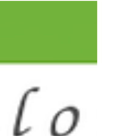
株式会社（所在地：沖縄県中頭郡読谷村、代表取
締役社長：幸地正樹）は、こども家庭庁「令和8年
度（令和７年度からの繰り越し分）企業等の活力
を活かした小学生の預かり機能構築モデル事業」
の採択を受け、地域の信頼と20年以上のこども中
心のフリースクール等運営実績を持つ認定NPO法
人よみたん自然学校（所在地：沖縄県中頭郡読谷
村、代表理事：小倉宏樹、以下、よみたん自然学
校）と共同運営により、こどもの主体性を大切に
した地域共創型の新しい放課後モデル「よみたん
放課後キャンパス（以下、本事業）」を2026年9
月1日より開所する予定です。これに伴い、2026
年7月27日より利用者募集を開始いたします。 詳
細・申込ページ：https://yomicam.jp 【背景】
共働き世帯の増加により、小学生の放課後の居場
所づくりは、 全国的に重要性を増しています。読
谷村でも、学童保育やこどもの居場所など、地域
の担い手がそれぞれに放課後を支えてきま