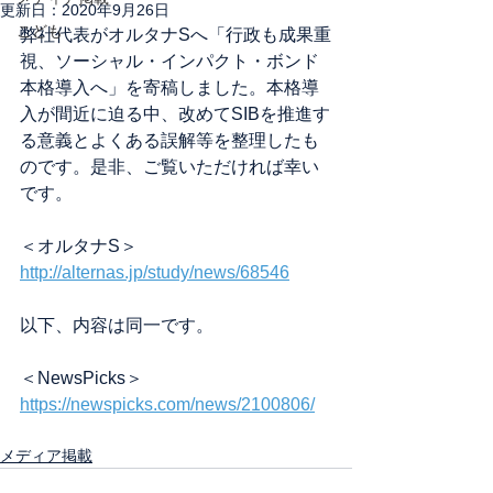
更新日：
2020年9月26日
こども
弊社代表がオルタナSへ「行政も成果重
視、ソーシャル・インパクト・ボンド
本格導入へ」を寄稿しました。本格導
入が間近に迫る中、改めてSIBを推進す
る意義とよくある誤解等を整理したも
のです。是非、ご覧いただければ幸い
です。
＜オルタナS＞
http://alternas.jp/study/news/68546
以下、内容は同一です。
＜NewsPicks＞
https://newspicks.com/news/2100806/
メディア掲載