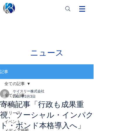
ニュース
記事
全ての記事
ケイスリー株式会社
全ての記事
2017年3月3日
寄稿記事「行政も成果重
お知らせ
視、ソーシャル・インパク
リリース
イベント
ト・ボンド本格導入へ」
メディア掲載