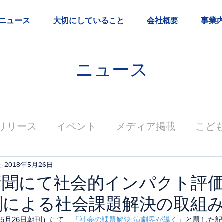
ニュース
大切にしていること
会社概要
事業
ニュース
リリース
イベント
メディア掲載
こど
社
2018年5月26日
新聞にて社会的インパクト評
劇による社会課題解決の取組
年5月26日朝刊）にて、
「社会の課題解決 演劇界が導く」
と題した