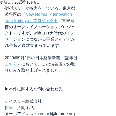
更新日：
2020年10月5日
こども
ケイスリーが協力をしている、東京都
渋谷区の
「New Normal × Innovation 
from Shibuya」プロジェクト
（官民連
携のオープンイノベーションプロジェ
クト）ですが、withコロナ時代のイノ
ベーションにつながる事業アイデアが
70件超と多数集まっています。
2020年9月1日の日本経済新聞 （記事は
こちら
）において、この渋谷区での取
り組みが取り上げられました。
▶本件に関するお問い合わせ先
ケイスリー株式会社
担当：片岡 和人
メールアドレス：contact@k-three.org