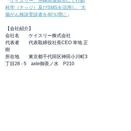
「
ケイスリー、沖縄県浦添市にて行動
科学（ナッジ）及びSMSを活用し、大
腸がん検診受診者を40％増に
」
【会社紹介】
会社名	ケイスリー株式会社
代表者	代表取締役社長CEO 幸地 正
樹
所在地	東京都千代田区神田小川町3
丁目28 - 5　axle御茶ノ水　P210
設立		2016年3月
URL		
https://www.k-three.org
事業概要	市民本位の行政サービス実
現につながる事業の研究開発及び導入
支援
【問い合わせ先】
会社名	ケイスリー株式会社
担当者	熱田