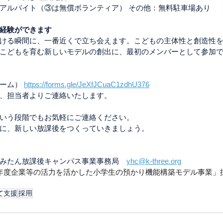
アルバイト（③は無償ボランティア） その他：無料駐車場あり
経験ができます
ける瞬間に、一番近くで立ち会えます。こどもの主体性と創造性
こどもを育む新しいモデルの創出に、最初のメンバーとして参加
ーム） 
https://forms.gle/JeXfJCuaC1zdhU376
、担当者よりご連絡いたします。
いう段階でもお気軽にご連絡ください。
に、新しい放課後をつくっていきましょう。
みたん放課後キャンパス事業事務局　
yhc@k-three.org
年度企業等の活力を活かした小学生の預かり機能構築モデル事業」
て支援
採用