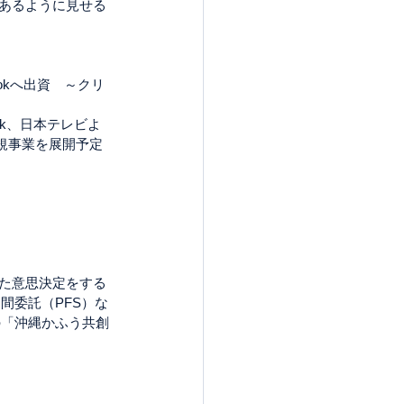
ずあるように見せる
okへ出資　～クリ
ok、日本テレビよ
規事業を展開予定
間委託（PFS）な
の「沖縄かふう共創