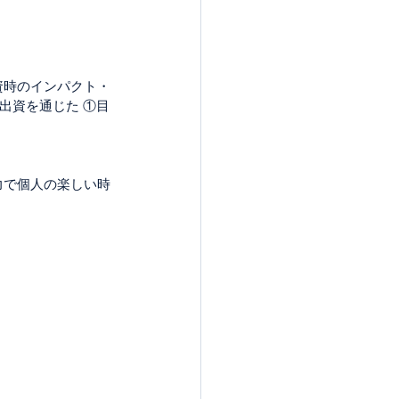
資時のインパクト・
k出資を通じた ①目
力で個人の楽しい時