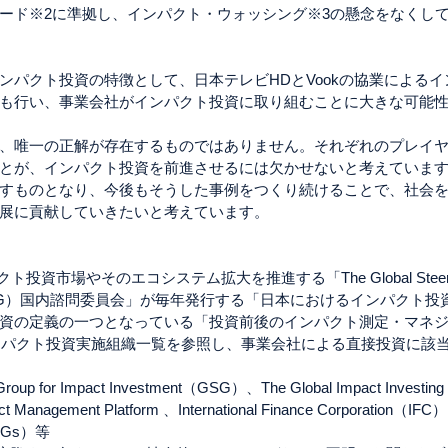
ード※2に準拠し、インパクト・ウォッシング※3の懸念をなくし
ンパクト投資の特徴として、日本テレビHDとVookの協業による
も行い、事業会社がインパクト投資に取り組むことに大きな可能
、唯一の正解が存在するものではありません。それぞれのプレイ
とが、インパクト投資を前進させるには欠かせないと考えていま
すものとなり、今後もそうした事例をつくり続けることで、社会
展に貢献していきたいと考えています。
資市場やそのエコシステム拡大を推進する「The Global Steering G
ment（GSG）国内諮問委員会」が毎年発行する「日本におけるインパクト
資の定義の一つとなっている「投資前後のインパクト測定・マネ
インパクト投資実施組織一覧を参照し、事業会社による直接投資に該
 Group for Impact Investment（GSG）、The Global Impact Investing 
Management Platform 、International Finance Corporation（IFC）
SDGs）等