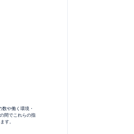
の数や働く環境・
kの間でこれらの指
れます。