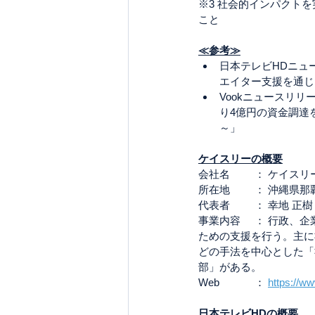
※3 社会的インパクト
こと
≪参考≫
日本テレビHDニュ
エイター支援を通じ
Vookニュースリ
り4億円の資金調達
～」
ケイスリーの概要
会社名 	： ケ
所在地 	： 沖縄
代表者 	： 幸地 正樹
事業内容	： 行政、企業、NPO及び金融機関などあらゆる団体が社会課題解決を目的とした意思決定をする
ための支援を行う。主に
どの手法を中心とした「
部」がある。
Web	 	： 
https://ww
日本テレビHDの概要