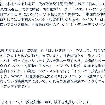
社（本社：東京都港区、代表取締役社長 石澤顯、以下「日本テレ
：東京都渋谷区、代表取締役：岡本俊太郎、以下「Vook」）へのイ
日本テレビHDによるインパクト投資の１号案件で、日本国内の事
資としては日本初のインパクト投資※1となります。ケイスリーは
略やプロセス構築、出資先候補へのインパクト・デューデリジェ
70年となる2023年に始動した「日テレ共創ラボ」を通して、様々
を生み出すための活動を行っています。社会に新たな「モノサシ
これまで行ってきたサステナブル投資の一種であり、経済的リタ
会的インパクトを同時に生み出す「インパクト投資」の考えを取
会的インパクトの測定・マネジメントを行う「インパクト投資」1
れました。Vookは、映像需要の拡大とともにクリエイター不足やク
なっている映像業界において、それらの課題を解決すべくクリエ
トアップ企業です。
によるインパクト投資実施に向け、以下を支援しています。