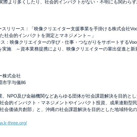
を実際より多くしたり、社会的インパクトがない・不明にも関わら
ースリリース：「映像クリエイター支援事業を手掛ける株式会社Vo
た社会的インパクトを測定とマネジメント～」
リース：映像クリエイターの学び・仕事・つながりをサポートするVo
を実施　～資本業務提携により、映像クリエイターの輩出促進と新
イスリー株式会社
県那覇市字与儀86
社会的インパクト・マネジメントやインパクト投資、成果連動型民
社会価値共創部」と、沖縄の社会課題解決を目的とした地域特化
w.k-three.org/