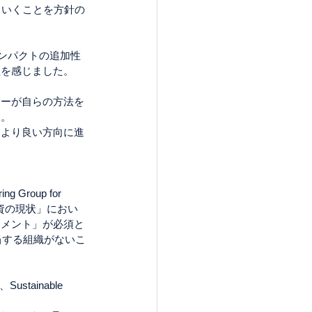
ていくことを方針の
インパクトの追加性
性を感じました。
ヤーが自らの方法を
す。
をより良い方向に進
roup for 
投資の現状」におい
ジメント」が必須と
当する組織がないこ
、Sustainable 