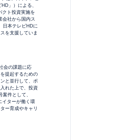
ビHD」）による、
ンパクト投資実施を
業会社から国内ス
、日本テレビHDに
ンスを支援していま
な社会の課題に応
」を提起するための
ーンと並行して、ポ
り入れた上で、投資
号案件として、
リエイターが働く環
イター育成やキャリ