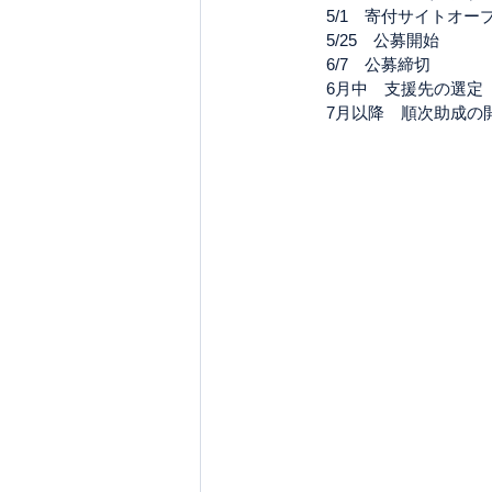
　5/1　寄付サイトオー
　5/25　公募開始
　6/7　公募締切
　6月中　支援先の選定
　7月以降　順次助成の