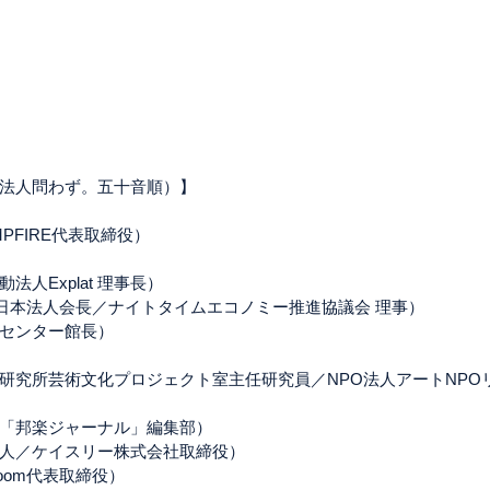
法人問わず。五十音順）】
PFIRE代表取締役）
人Explat 理事長）
ニー⽇本法⼈会⻑／ナイトタイムエコノミー推進協議会 理事）
センター館長）
研究所芸術文化プロジェクト室主任研究員／NPO法人アートNPO
「邦楽ジャーナル」編集部）
起人／ケイスリー株式会社取締役）
room代表取締役）