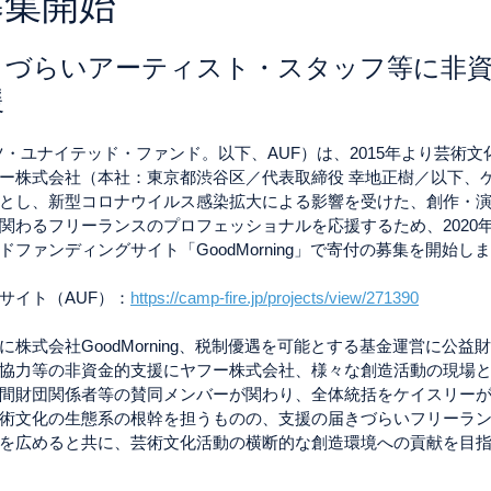
募集開始
きづらいアーティスト・スタッフ等に非
援
und（アーツ・ユナイテッド・ファンド。以下、AUF）は、2015年より芸
ー株式会社（本社：東京都渋谷区／代表取締役 幸地正樹／以下、
とし、新型コロナウイルス感染拡大による影響を受けた、創作・
関わるフリーランスのプロフェッショナルを応援するため、2020年
ファンディングサイト「GoodMorning」で寄付の募集を開始し
サイト（AUF）：
https://camp-fire.jp/projects/view/271390
株式会社GoodMorning、税制優遇を可能とする基金運営に公益
協力等の非資金的支援にヤフー株式会社、様々な創造活動の現場
間財団関係者等の賛同メンバーが関わり、全体統括をケイスリー
術文化の生態系の根幹を担うものの、支援の届きづらいフリーラ
を広めると共に、芸術文化活動の横断的な創造環境への貢献を目