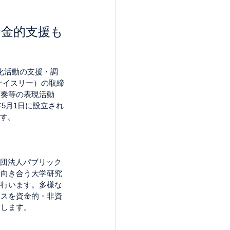
資金的支援も
術文化活動の支援・調
ケイスリー）の取締
演奏等の表現活動
5月1日に設立され
ます。
財団法人パブリック
と向き合う大学研究
が行います。多様な
ンスを資金的・非資
指します。