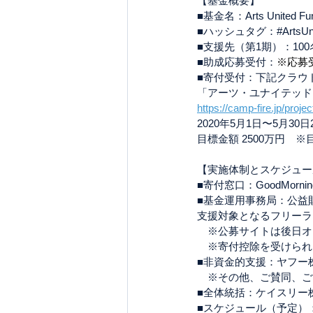
【基金概要】
■基金名：Arts Unit
■ハッシュタグ：#ArtsUni
■支援先（第1期）：10
■助成応募受付：
※応募
■寄付受付：下記クラウ
「アーツ・ユナイテッド
https://camp-fire.jp/proj
2020年5月1日〜5月30日
目標金額 2500万円　
【実施体制とスケジュー
■寄付窓口：GoodMo
■基金運用事務局：公益
支援対象となるフリーラ
　※公募サイトは後日オ
　※寄付控除を受けられ
■非資金的支援：ヤフー
　※その他、ご賛同、ご
■全体統括：ケイスリー
■スケジュール（予定）