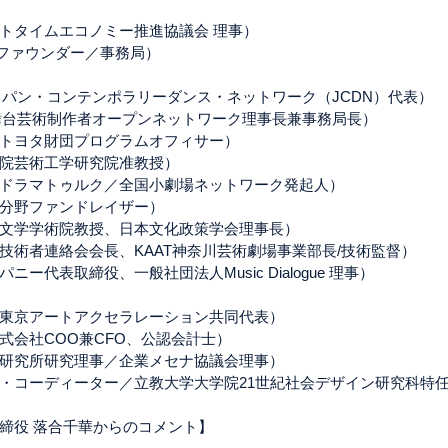
トタイムエコノミー推進協議会 理事）
Lawファウンダー／事務局）
ャパン・コンテンポラリーダンス・ネットワーク（JCDN）代表）
舞台芸術制作者オープンネットワーク理事長兼事務局長）
トヨタ財団プログラムオフィサー）
院芸術工学研究院准教授）
ドラマトゥルク／全国小劇場ネットワーク発起人）
分野ファンドレイザー）
⽂学学術院教授、⽇本⽂化政策学会理事⻑）
技術者連絡会会長、KAAT神奈川芸術劇場事業部長/技術監督）
ー代表取締役、一般社団法人Music Dialogue 理事）
東京アートアクセラレーション共同代表）
式会社COO兼CFO、公認会計士）
研究所研究理事／企業メセナ協議会理事）
・コーディーター／立教大学大学院21世紀社会デザイン研究科特
締役 落合千華からのコメント】