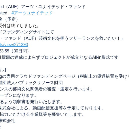
ed Fund（AUF）アーツ・ユナイテッド・ファンド
ted　
#アーツユナイテッド
0名（予定）
受付は終了しました。
ドファンディングサイトにて
・ファンド（AUF）芸術文化を担うフリーランスを救いたい！」
ects/view/271390
23:59（30日間）
※目標額の達成によらずプロジェクトが成立となるAll-in形式です
ル】
rningの専用クラウドファンディングページ（税制上の優遇措置を受
財団法人パブリックリソース財団
ンスの芸術文化関係者の審査・選定を行います。
ープンになります。
るよう領収書を発行いたします。
株式会社による、動画配信支援等を予定しております。
協力いただける企業様等を募集いたします。
株式会社
：