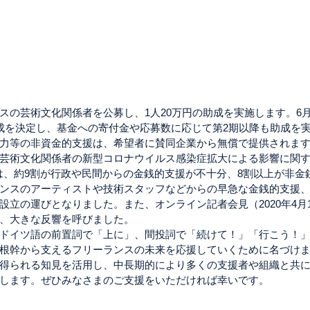
スの芸術文化関係者を公募し、1人20万円の助成を実施します。6月
成を決定し、基金への寄付金や応募数に応じて第2期以降も助成を
力等の非資金的支援は、希望者に賛同企業から無償で提供されま
芸術文化関係者の新型コロナウイルス感染症拡大による影響に関
）では、約9割が行政や民間からの金銭的支援が不十分、8割以上が非
ンスのアーティストや技術スタッフなどからの早急な金銭的支援
設立の運びとなりました。また、オンライン記者会見（2020年4月
、大きな反響を呼びました。
はドイツ語の前置詞で「上に」、間投詞で「続けて！」「行こう！
根幹から支えるフリーランスの未来を応援していくために名づけ
得られる知見を活用し、中長期的により多くの支援者や組織と共
します。ぜひみなさまのご支援をいただければ幸いです。