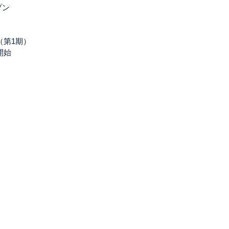
プン
（第1期）
開始