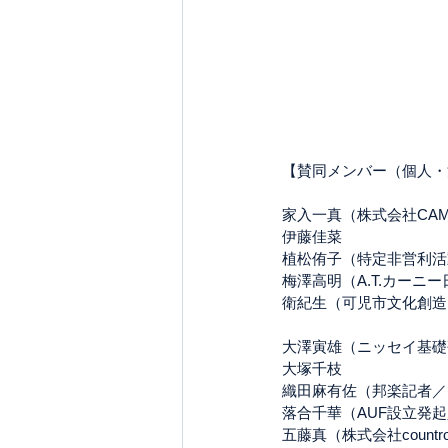
【賛同メンバー（個人・
家入一真（株式会社CAM
伊藤佳菜
植松侑子（特定非営利活動法
梅澤高明（A.T.カー
衛紀生（可児市文化創造
大澤寅雄（ニッセイ基礎
大塚千枝
織田麻有佐（邦楽記者／
落合千華（AUF設立発
五藤真（株式会社count