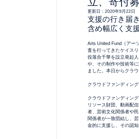
立、寄付
更新日：
2020年9月22日
支援の行き届
含め幅広く支
Arts United F
査を行ってきたケイスリ
役落合千華を設立発起人
や、その制作や技術等に
ました。本日からクラウド
クラウドファンディング
クラウドファンディングに
リソース財団、動画配信
者、芸術文化関係者や民
関係者が一致団結し、芸
金的に支援し、その認知