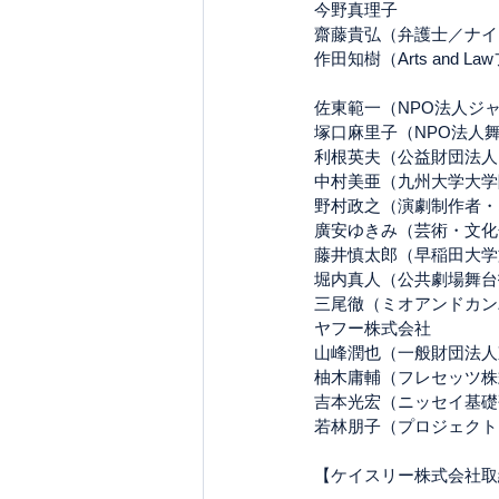
今野真理子
齋藤貴弘（弁護士／ナイ
作田知樹（Arts and 
佐東範一（NPO法人ジ
塚口麻里子（NPO法人
利根英夫（公益財団法人
中村美亜（九州大学大学
野村政之（演劇制作者・
廣安ゆきみ（芸術・文化
藤井慎太郎（早稲⽥⼤学
堀内真人（公共劇場舞台
三尾徹（ミオアンドカンパニ
ヤフー株式会社
山峰潤也（一般財団法人
柚木庸輔（フレセッツ株
吉本光宏（ニッセイ基礎
若林朋子（プロジェクト
【ケイスリー株式会社取