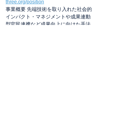
three.org/position
事業概要 先端技術を取り入れた社会的
インパクト・マネジメントや成果連動
型官民連携など成果向上に向けた手法
の研究開発・導入支援及びEBPMの実
装に向けたGovTechプラットフォーム
プロダクトの開発
【お問合せ】
本件に関するお問合せ：
ケイスリー株式会社（担当：幸地）
contact@k-three.org
リリース
すべて表示
最新記事