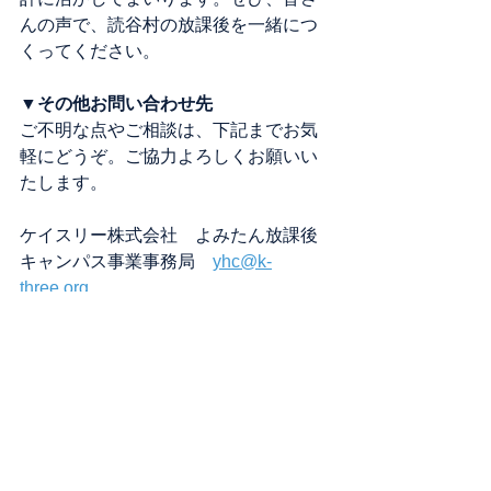
んの声で、読谷村の放課後を一緒につ
くってください。
▼その他お問い合わせ先
ご不明な点やご相談は、下記までお気
軽にどうぞ。ご協力よろしくお願いい
たします。
ケイスリー株式会社　よみたん放課後
キャンパス事業事務局　
yhc@k-
three.org
※こども家庭庁「令和8年度企業等の活
力を活かした小学生の預かり機能構築
モデル事業」採択事業
子ども支援
子育て支援
社会課題
アンケート
お知らせ
こども