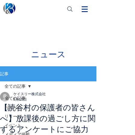
ニュース
記事
全ての記事
ケイスリー株式会社
全ての記事
5月15日
【読谷村の保護者の皆さん
お知らせ
へ】放課後の過ごし方に関
リリース
イベント
するアンケートにご協力
メディア掲載