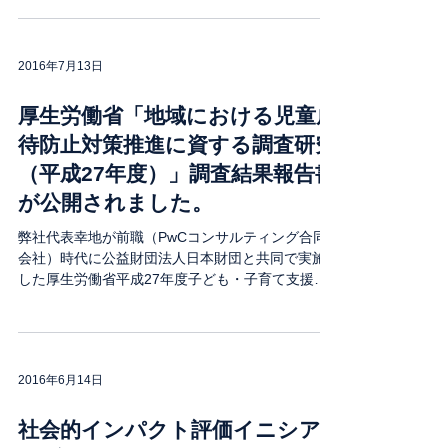
ンパクトボンドの最新動向と課題」を公開しまし
た。日本においても、2017年度のSIB本格導入に
向...
2016年7月13日
厚生労働省「地域における児童虐
待防止対策推進に資する調査研究
（平成27年度）」調査結果報告書
が公開されました。
弊社代表幸地が前職（PwCコンサルティング合同
会社）時代に公益財団法人日本財団と共同で実施
した厚生労働省平成27年度子ども・子育て支援推
進調査研究事業「地域における児童虐待防止対策
推進に資する調査研究」の調査結果報告書が厚生
労働省により公開されました。...
2016年6月14日
社会的インパクト評価イニシア