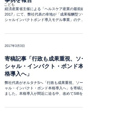
こども
経済産業省主催による「ヘルスケア産業の最前線
2017」にて、弊社代表の幸地が「成果報酬型ソー
シャルインパクトボンド導入モデル事業」のテー
マで日本財団藤田氏と共に発表しました。 当該イ
ベントでは、ソーシャルインパクトボンドの他、
ヘルスケア産業の創出・発展のために取組んだ事
例報...
2017年3月3日
寄稿記事「行政も成果重視、ソー
シャル・インパクト・ボンド本
格導入へ」
弊社代表がオルタナSへ「行政も成果重視、ソーシ
ャル・インパクト・ボンド本格導入へ」を寄稿し
ました。本格導入が間近に迫る中、改めてSIBを推
進する意義とよくある誤解等を整理したもので
す。是非、ご覧いただければ幸いです。 ＜オルタ
ナS＞...