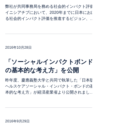
弊社が共同事務局を務める社会的インパクト評価
イニシアチブにおいて、2020年までに日本におけ
る社会的インパクト評価を推進するビジョン、お
よび必要な取り組みをまとめたロードマップを発
表しました。今後、本ロードマップに基づいて、
具体的なプロジェクトの推進、適宜ロードマップ
を見直...
2016年10月28日
「ソーシャルインパクトボンド
の基本的な考え方」を公開
昨年度、慶應義塾大学と共同で執筆した「日本版
ヘルスケアソーシャル・インパクト・ボンドの基
本的な考え方」が経済産業省より公開されまし
た。 海外動向や導入に向けた課題だけではなく、
日本でのSIB導入に向けた具体的な組成プロセスも
記載しましたので、SIB導入を検討されている方は
ぜ...
2016年9月29日