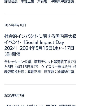
2024年4月20日(土) 開場 13:30／開演 14:00
／終演 16:30[予定] ケイスリー株式会社（代表取
締役社長：幸地正樹 所在地：沖縄県中頭郡読谷
村 以下、「弊社」）のディレクター落合が、島
ラブ祭運営事務局が主催する「島ラブ祭2024...
2024年4月10日
社会的インパクトに関する国内最大級
イベント「Social Impact Day
2024」2024年5月15日(水)～17日
(金)開催
全セッション公開、早割チケット販売終了まであ
と5日（4月15日まで） ケイスリー株式会社（代
表取締役社長：幸地正樹 所在地：沖縄県中頭郡
読谷村 以下、「弊社」）の代表幸地が理事を務
める一般財団法人社会的インパクト・マネジメン
ト・イニシアチブ（代表理事：今田克司 所在
地：東京...
2023年6月7日