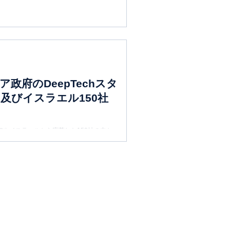
府のDeepTechスタ
及びイスラエル150社
やイスラエルから応募した150社の中か
援対象17社の1社に選ばれ、ウィーンで開催中の当