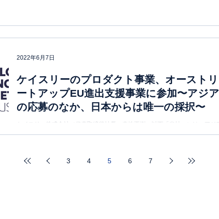
2022年6月7日
ケイスリーのプロダクト事業、オーストリア政
ートアップEU進出支援事業に参加〜アジア
の応募のなか、日本からは唯一の採択〜
ケイスリー株式会社（代表取締役社長：幸地正樹、以下「当社」）は、アジア
らオーストリア政府の「GO AUSTRIA Spring 2022」に採択された支
該事業に参加していることをお知らせし...
3
4
5
6
7