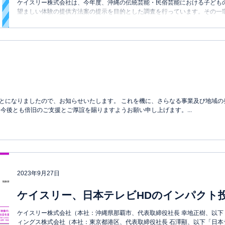
ケイスリー株式会社は、今年度、沖縄の伝統芸能・民俗芸能における子ども
望ましい体験の提供方法案の提示を目的とした調査を行っています。その一
へのアンケートを下記の通り実施しております。対象の方は以下アン...
とになりましたので、お知らせいたします。 これを機に、さらなる事業及び地域の
今後とも倍旧のご支援とご厚誼を賜りますようお願い申し上げます。...
2023年9月27日
ケイスリー、日本テレビHDのインパクト
ケイスリー株式会社（本社：沖縄県那覇市、代表取締役社長 幸地正樹、以
ィングス株式会社（本社：東京都港区、代表取締役社長 石澤顯、以下「日本テ